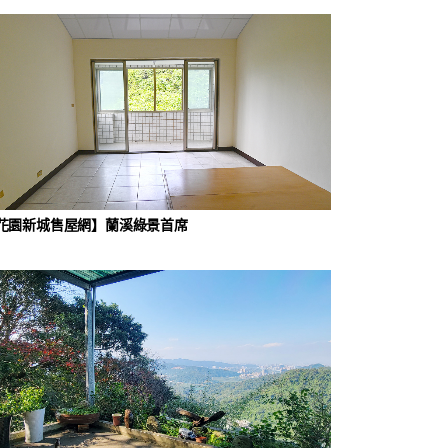
花園新城售屋網】蘭溪綠景首席