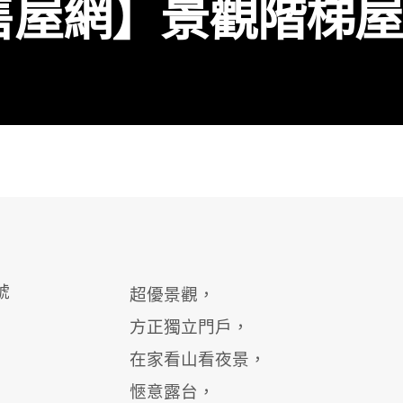
屋網】景觀階梯屋出
號
超優景觀，
方正獨立門戶，
在家看山看夜景，
愜意露台，