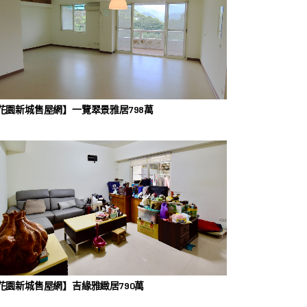
花園新城售屋網】一覽翠景雅居798萬
花園新城售屋網】吉緣雅緻居790萬