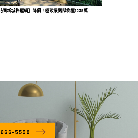
花園新城售屋網】降價！極致景觀階梯屋1238萬
66-5558