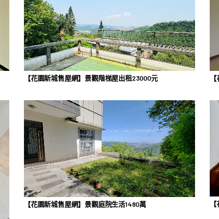
【
【花園新城售屋網】景觀階梯屋出租23000元
【
【花園新城售屋網】景觀庭院生活1480萬