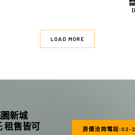
【
LOAD MORE
花園新城
託 租售皆可
房價洽詢電話:02-26