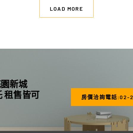
LOAD MORE
花園新城
託 租售皆可
房價洽詢電話:02-26