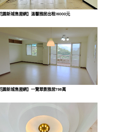
花園新城售屋網】溫馨雅居出租16000元
花園新城售屋網】一覽翠景雅居798萬