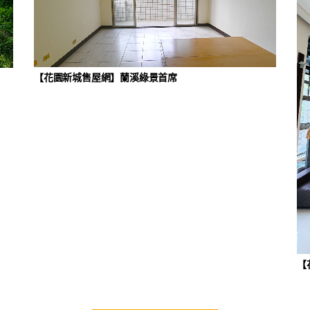
【花園新城售屋網】蘭溪綠景首席
【