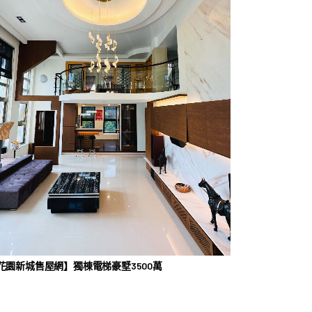
花園新城售屋網】獨棟電梯豪墅3500萬