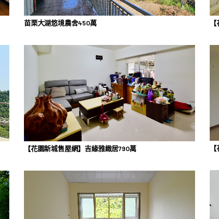
【
苗栗大湖悠境農舍450萬
【
【花園新城售屋網】吉緣雅緻居790萬