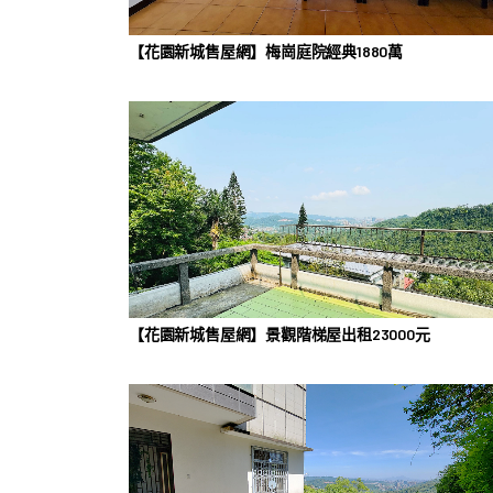
【花園新城售屋網】梅崗庭院經典1880萬
【花園新城售屋網】景觀階梯屋出租23000元