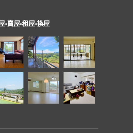
屋•賣屋•租屋•換屋