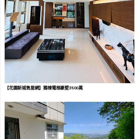
【花園新城售屋網】獨棟電梯豪墅3500萬