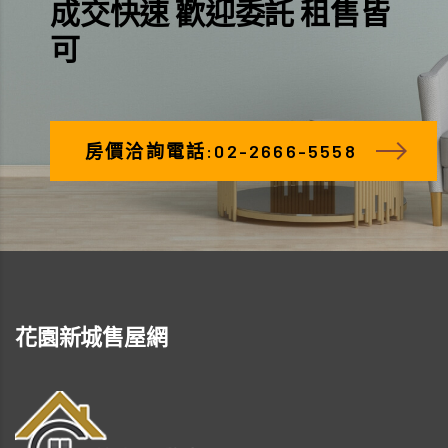
成交快速 歡迎委託 租售皆
可
房價洽詢電話:02-2666-5558
花園新城售屋網