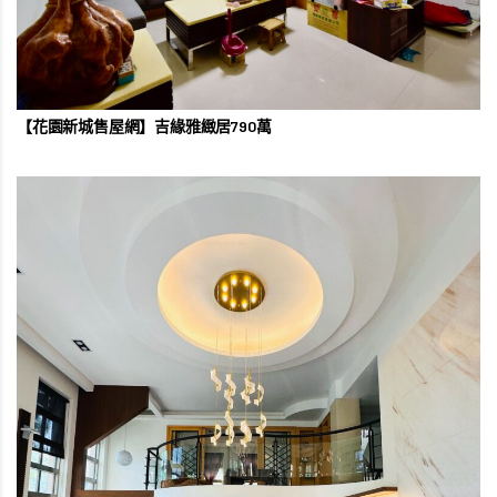
【花園新城售屋網】吉緣雅緻居790萬